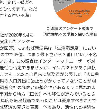
物、文化・娯楽へ
とも伺えます。ただ
対する強い不満」
新潟県のアンケート調査で
現居住地への愛着を聞いた項目
が2020年6月に
実施したアンケー
00人が回答）によれば新潟県は「生活満足度」におい
県の中で45位、つまり最下位から３番目という不名
います。この調査はインターネットユーザーが対
能性も否定できませんが、インパクトがあり無視
ません。2022年1月末に総務省が公表した「人口移
県の人口流出に歯止めがかかっていないことが明
調査会社の発表との整合性があるように思われま
市圏から地方（田舎）への移住が進んでいるとさ
21年度も転出超過であったことは憂慮すべきことで
域経済の衰退と表裏一体であり、
活性化と持続性