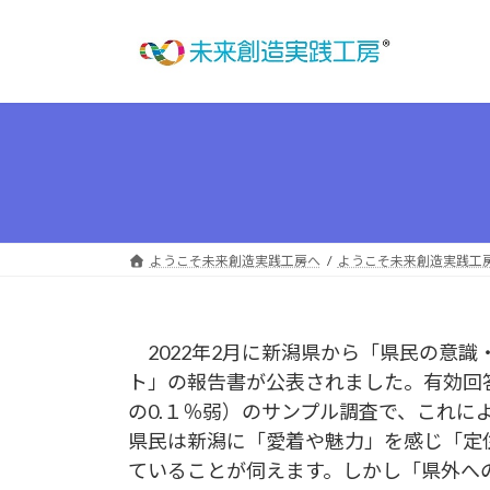
コ
ナ
ン
ビ
テ
ゲ
ン
ー
ツ
シ
へ
ョ
ス
ン
キ
に
ッ
移
プ
動
ようこそ未来創造実践工房へ
ようこそ未来創造実践工
2022年2月に新潟県から「県民の意識
ト」の報告書が公表されました。有効回答数
の0.１％弱）のサンプル調査で、これに
県民は新潟に「愛着や魅力」を感じ「定
ていることが伺えます。しかし「県外へ