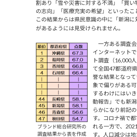
割あり「雪や災害に対する不満」「買い
の志向」「医療充実の希望」といったこ
この結果からは県民意識の中に「新潟に
があるようには見受けられません。
一方ある調査会社
インターネットで
ト調査（16,0
て全国47都道府
誉な結果となって
象で偏りがある可
するわけにはいき
動報告」でも新潟
らかになり前記の
す。コロナ禍で都
れる一方で、20
ブランド総合研究所の
調査結果から表を作成
す。人口減少は地