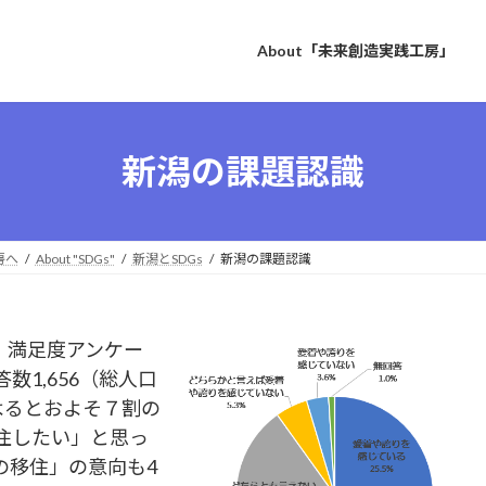
About「未来創造実践工房」
新潟の課題認識
房へ
About "SDGs"
新潟とSDGs
新潟の課題認識
・満足度アンケー
1,656（総人口
よるとおよそ７割の
住したい」と思っ
の移住」の意向も4