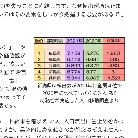
力
を失うことに直結します。なぜ転出超過は止ま
いてはその要素をしっかり把握する必要があるでし
い）」「や
や価値観が
る、欲しい
ス面で評価
、「食」
新潟県は転出数が2021年に全国４位で
た”新潟の強
2020年に比べてもさらに３人増加
かえってそ
総務省が実施した人口移動調査より
話です。
ート結果も踏まえつつ、人口流出に歯止めをかけ
ですが、具体的に身を結ぶのか懸念は拭えません。
否めませんが、どのような課題が内包されているの