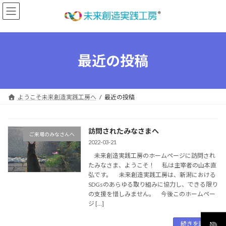
コ
ナ
ン
ビ
テ
ゲ
ン
ー
ツ
シ
へ
ョ
最近の投稿
ス
ン
キ
に
ッ
移
プ
動
ようこそ未来創造実践工房へ
最近の投稿
訪問されたみなさまへ
ご来場のみなさんへ
2022-03-21
未来創造実践工房のホームページに訪問され
たみなさま、ようこそ！ 私は主宰者の山本直
弘です。 未来創造実践工房は、新潟における
SDGsのあらゆる取り組みに協力し、できる限り
の支援を惜しみません。 今後このホームペー
ジ […]
続きを読む