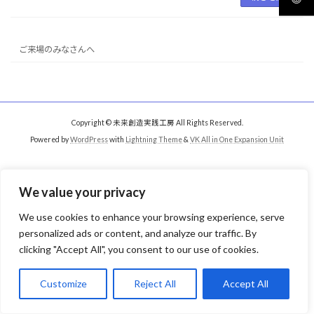
ご来場のみなさんへ
Copyright © 未来創造実践工房 All Rights Reserved.
Powered by
WordPress
with
Lightning Theme
&
VK All in One Expansion Unit
We value your privacy
We use cookies to enhance your browsing experience, serve
personalized ads or content, and analyze our traffic. By
clicking "Accept All", you consent to our use of cookies.
Customize
Reject All
Accept All