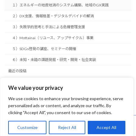
１）エネルギーの地産地消のシステム構築、地域のGX実践
２）DX支援、情報格差・デジタルデバイドの解消
３）失敗学的思考と手法による危機管理支援
４）Mottainai（リユース、アップサイクル）事業
５）SDGs啓発の講座、セミナーの開催
６）未知・未踏の課題発掘・研究・開発・社会実装
最近の投稿
お問い合わせ
We value your privacy
プライバシーポリシー
We use cookies to enhance your browsing experience, serve
personalized ads or content, and analyze our traffic. By
clicking "Accept All", you consent to our use of cookies.
Copyright © 未来創造実践工房 All Rights Reserved.
Customize
Reject All
Accept All
Powered by
WordPress
with
Lightning Theme
&
VK All in One Expansion Unit