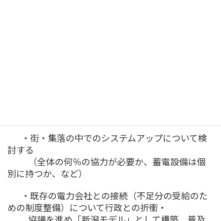
（参考）省エネ住宅ZEH（資源エネルギー庁のHP
より）
【Phase 2】
・複数の個々の住宅（小規模システム）をイン
ターネットで接続し、連動して発電し
利用できるVPPの構築について実験を行う
（VPPについて技術やノウハウを持つ企業と協
力）
・街・集落の中でのシステムアップについて検
討する
（全体の何％の協力が必要か、蓄電設備は個
別に持つか、など）
・既存の電力会社との接続（不足分の受給のた
めの制度整備）について行政との折衝・
協議を進め「新潟モデル」として構築、普及